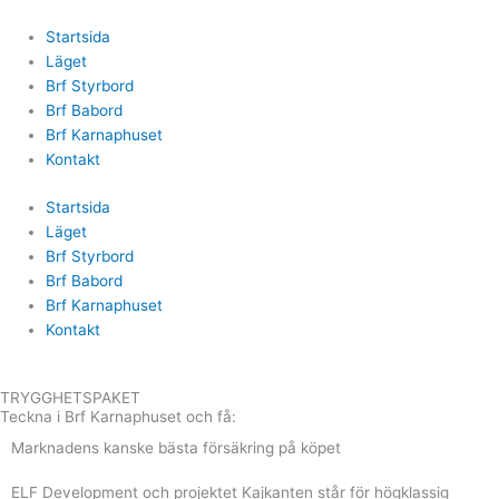
Gå
til
Startsida
indholdet
Läget
Brf Styrbord
Brf Babord
Brf Karnaphuset
Kontakt
Startsida
Läget
Brf Styrbord
Brf Babord
Brf Karnaphuset
Kontakt
TRYGGHETSPAKET
Teckna i Brf Karnaphuset och få:
Marknadens kanske bästa försäkring på köpet
ELF Development och projektet Kajkanten står för högklassig