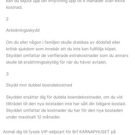
kan du skjuta upp din inflyttning upp till 4 månader utan extra
kostnad.
2
Avbokningsskydd
Om du eller någon i familjen skulle drabbas av dödsfall eller
kritisk sjukdom som innebär att du inte kan fullfölja köpet.
Skyddet omfattar de verifierade extrakostnader som du annars
skulle bli ersättningsskyldig för när du häver avtalet.
3
Skydd mot dubbel boendekostnad
Skyddet ersätter dig för dubbla boendekostnader, om du vid
tillträdet till den nya bostaden inte har sålt din tidigare bostad.
Skyddet omfattar de kostnader du har för den nya bostaden
under maximalt 12 månader.
Anmäl dig till fysisk VIP-säljstart för Brf KARNAPHUSET på